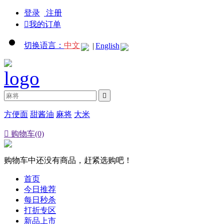
登录
注册

我的订单
切换语言：
中文
|
English

方便面
甜酱油
麻将
大米

购物车(0)
购物车中还没有商品，赶紧选购吧！
首页
今日推荐
每日秒杀
打折专区
新品上市