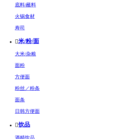
底料/蘸料
火锅食材
寿司
米/粉/面

大米/杂粮
面粉
方便面
粉丝／粉条
面条
日韩方便面
饮品

酒精饮品