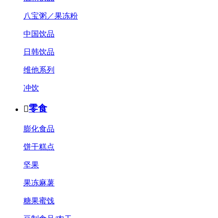
八宝粥／果冻粉
中国饮品
日韩饮品
维他系列
冲饮
零食

膨化食品
饼干糕点
坚果
果冻麻薯
糖果蜜饯