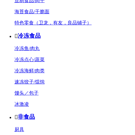
豆制食品/肉干
海苔食品/干脆面
特色零食（卫龙，有友，良品铺子）
冷冻食品

冷冻鱼/肉丸
冷冻点心/蔬菜
冷冻海鲜/肉类
速冻饺子/馄饨
馒头／包子
冰激凌
非食品

厨具