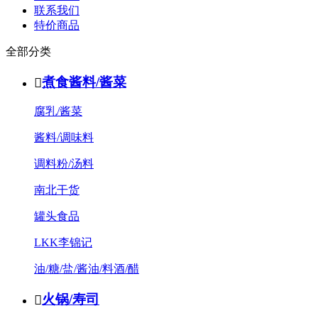
联系我们
特价商品
全部分类
煮食酱料/酱菜

腐乳/酱菜
酱料/调味料
调料粉/汤料
南北干货
罐头食品
LKK李锦记
油/糖/盐/酱油/料酒/醋
火锅/寿司
