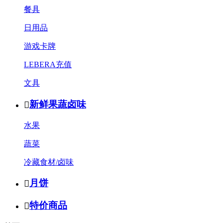
餐具
日用品
游戏卡牌
LEBERA充值
文具
新鲜果蔬卤味

水果
蔬菜
冷藏食材/卤味
月饼

特价商品
