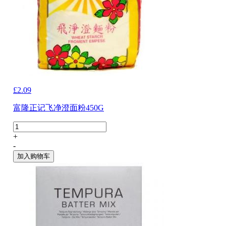
£2.09
富隆正记飞净澄面粉450G
+
-
加入购物车