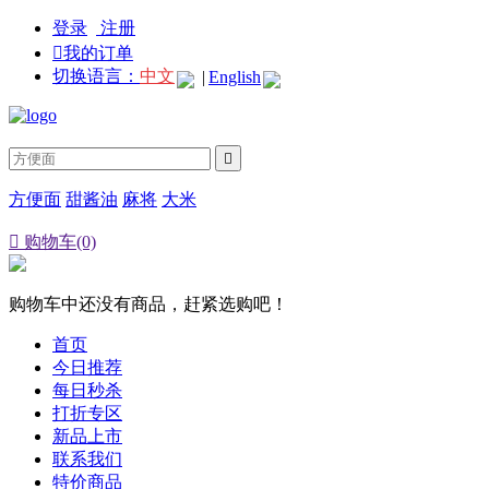
登录
注册

我的订单
切换语言：
中文
|
English

方便面
甜酱油
麻将
大米

购物车(0)
购物车中还没有商品，赶紧选购吧！
首页
今日推荐
每日秒杀
打折专区
新品上市
联系我们
特价商品