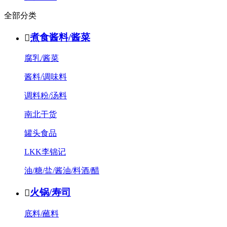
全部分类
煮食酱料/酱菜

腐乳/酱菜
酱料/调味料
调料粉/汤料
南北干货
罐头食品
LKK李锦记
油/糖/盐/酱油/料酒/醋
火锅/寿司

底料/蘸料