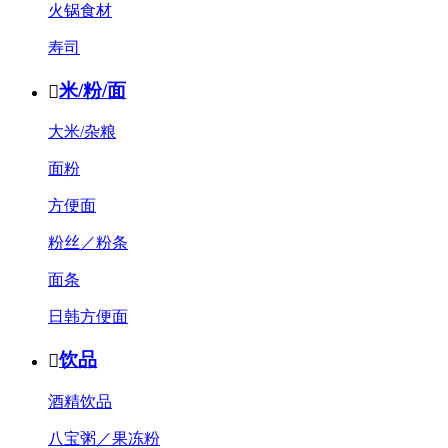
火锅食材
寿司
米/粉/面

大米/杂粮
面粉
方便面
粉丝／粉条
面条
日韩方便面
饮品

酒精饮品
八宝粥／果冻粉