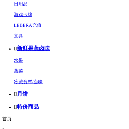
日用品
游戏卡牌
LEBERA充值
文具
新鲜果蔬卤味

水果
蔬菜
冷藏食材/卤味
月饼

特价商品

首页