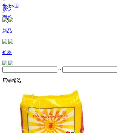
>
米/粉/面
默认
>
面粉
新品
价格
~
店铺精选