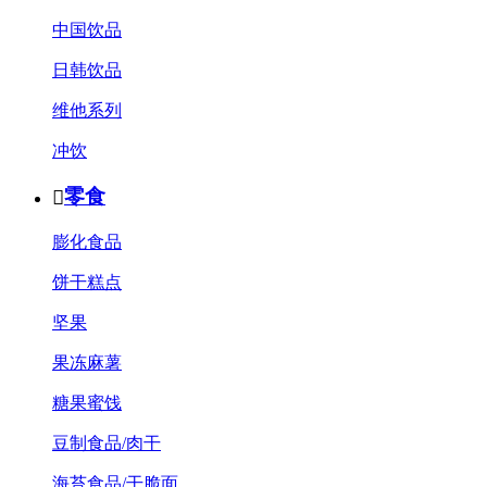
中国饮品
日韩饮品
维他系列
冲饮
零食

膨化食品
饼干糕点
坚果
果冻麻薯
糖果蜜饯
豆制食品/肉干
海苔食品/干脆面