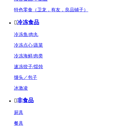
特色零食（卫龙，有友，良品铺子）
冷冻食品

冷冻鱼/肉丸
冷冻点心/蔬菜
冷冻海鲜/肉类
速冻饺子/馄饨
馒头／包子
冰激凌
非食品

厨具
餐具