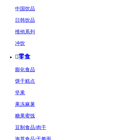
中国饮品
日韩饮品
维他系列
冲饮
零食

膨化食品
饼干糕点
坚果
果冻麻薯
糖果蜜饯
豆制食品/肉干
海苔食品/干脆面