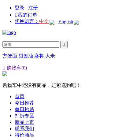
登录
注册

我的订单
切换语言：
中文
|
English

方便面
甜酱油
麻将
大米

购物车(0)
购物车中还没有商品，赶紧选购吧！
首页
今日推荐
每日秒杀
打折专区
新品上市
联系我们
特价商品