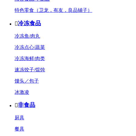
特色零食（卫龙，有友，良品铺子）
冷冻食品

冷冻鱼/肉丸
冷冻点心/蔬菜
冷冻海鲜/肉类
速冻饺子/馄饨
馒头／包子
冰激凌
非食品

厨具
餐具