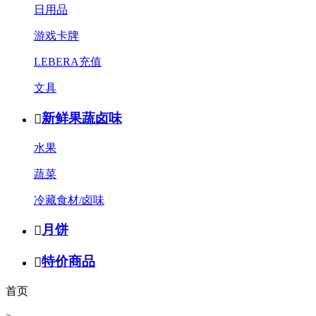
日用品
游戏卡牌
LEBERA充值
文具
新鲜果蔬卤味

水果
蔬菜
冷藏食材/卤味
月饼

特价商品

首页