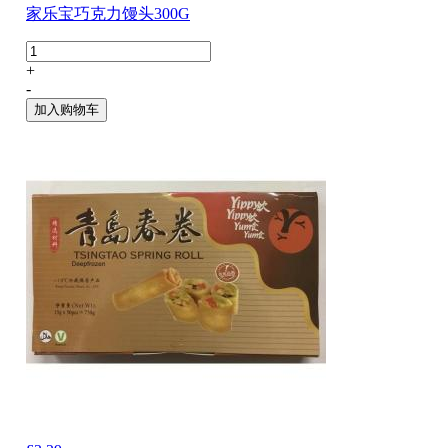
家乐宝巧克力馒头300G
+
-
加入购物车