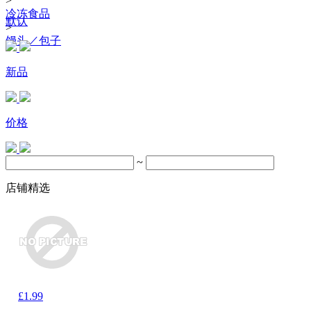
>
冷冻食品
默认
>
馒头／包子
新品
价格
~
店铺精选
£1.99