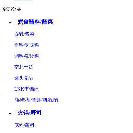
全部分类
煮食酱料/酱菜

腐乳/酱菜
酱料/调味料
调料粉/汤料
南北干货
罐头食品
LKK李锦记
油/糖/盐/酱油/料酒/醋
火锅/寿司

底料/蘸料