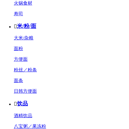
火锅食材
寿司
米/粉/面

大米/杂粮
面粉
方便面
粉丝／粉条
面条
日韩方便面
饮品

酒精饮品
八宝粥／果冻粉