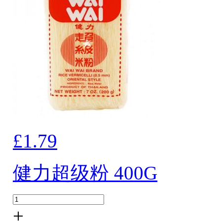
£1.79
健力超级粉 400G
+