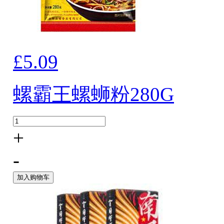
£5.09
螺霸王螺蛳粉280G
+
-
加入购物车