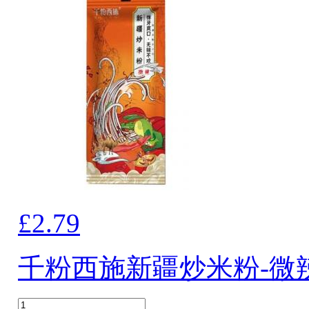
£2.79
千粉西施新疆炒米粉-微辣