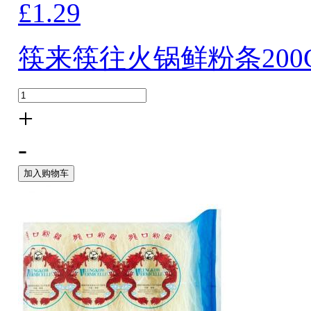
£1.29
筷来筷往火锅鲜粉条200
+
-
加入购物车