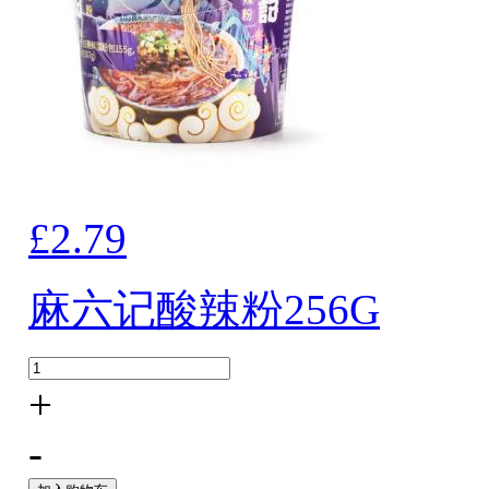
£2.79
麻六记酸辣粉256G
+
-