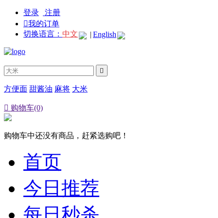
登录
注册

我的订单
切换语言：
中文
|
English

方便面
甜酱油
麻将
大米

购物车(0)
购物车中还没有商品，赶紧选购吧！
首页
今日推荐
每日秒杀