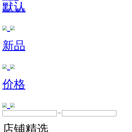
默认
>
粉丝／粉条
新品
价格
~
店铺精选