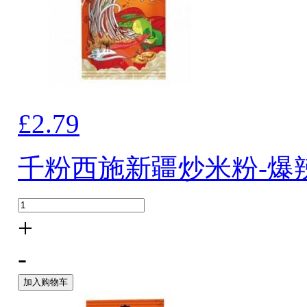
£2.79
千粉西施新疆炒米粉-爆辣
+
-
加入购物车