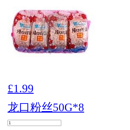
£1.99
龙口粉丝50G*8