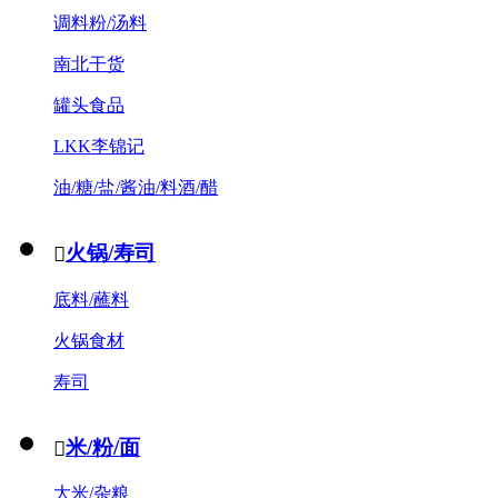
调料粉/汤料
南北干货
罐头食品
LKK李锦记
油/糖/盐/酱油/料酒/醋
火锅/寿司

底料/蘸料
火锅食材
寿司
米/粉/面

大米/杂粮