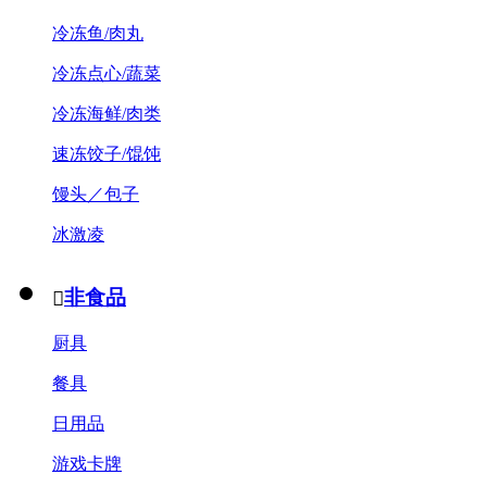
冷冻鱼/肉丸
冷冻点心/蔬菜
冷冻海鲜/肉类
速冻饺子/馄饨
馒头／包子
冰激凌
非食品

厨具
餐具
日用品
游戏卡牌