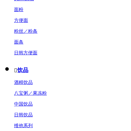
面粉
方便面
粉丝／粉条
面条
日韩方便面
饮品

酒精饮品
八宝粥／果冻粉
中国饮品
日韩饮品
维他系列