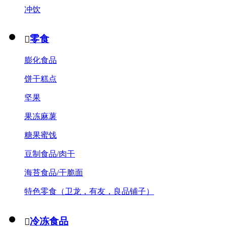
冲饮
零食

膨化食品
饼干糕点
坚果
果冻麻薯
糖果蜜饯
豆制食品/肉干
海苔食品/干脆面
特色零食（卫龙，有友，良品铺子）
冷冻食品
