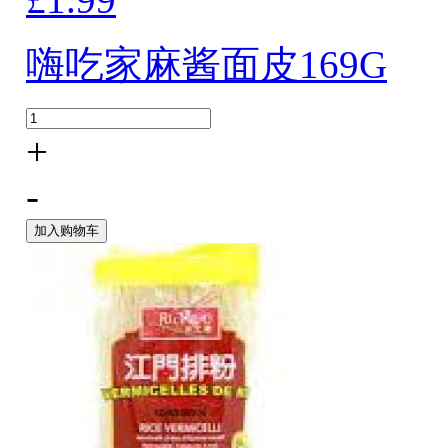
嗨吃家麻酱面皮169G
+
-
加入购物车