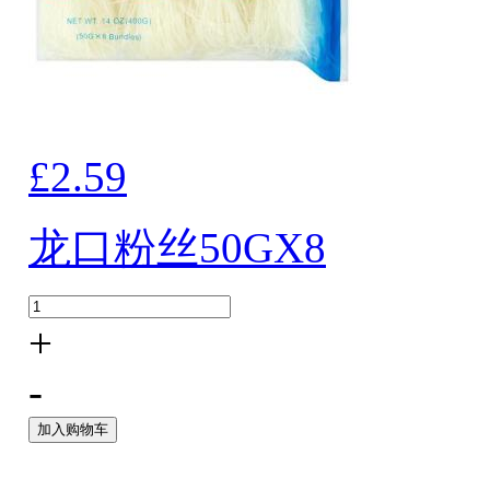
£2.59
龙口粉丝50GX8
+
-
加入购物车