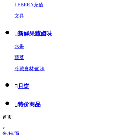
LEBERA充值
文具
新鲜果蔬卤味

水果
蔬菜
冷藏食材/卤味
月饼

特价商品

首页
>
米/粉/面