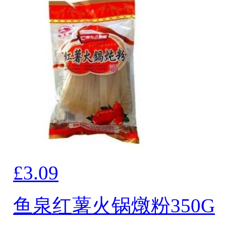
£3.09
鱼泉红薯火锅燉粉350G