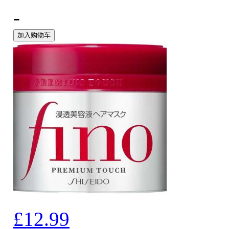
-
加入购物车
£12.99