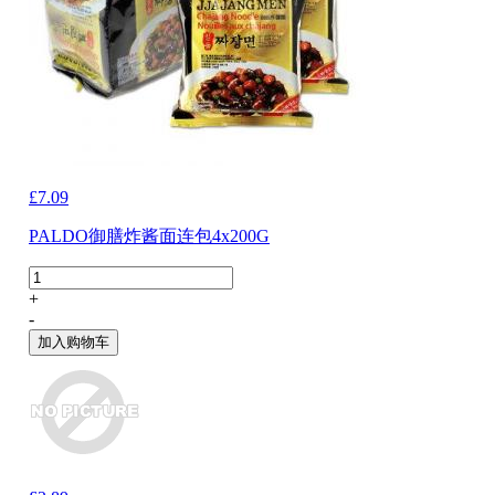
£7.09
PALDO御膳炸酱面连包4x200G
+
-
加入购物车