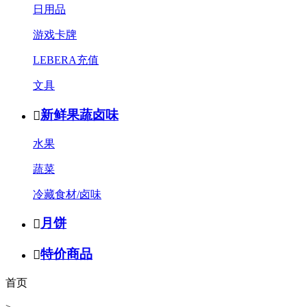
日用品
游戏卡牌
LEBERA充值
文具
新鲜果蔬卤味

水果
蔬菜
冷藏食材/卤味
月饼

特价商品

首页