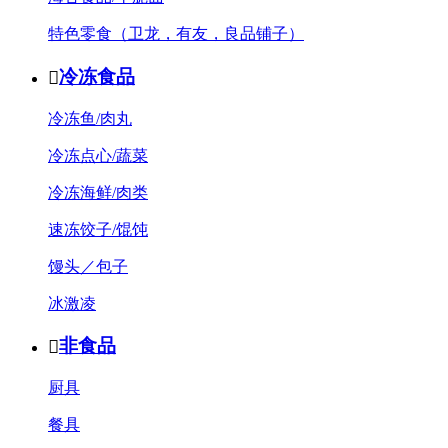
特色零食（卫龙，有友，良品铺子）
冷冻食品

冷冻鱼/肉丸
冷冻点心/蔬菜
冷冻海鲜/肉类
速冻饺子/馄饨
馒头／包子
冰激凌
非食品

厨具
餐具