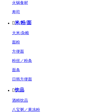
火锅食材
寿司
米/粉/面

大米/杂粮
面粉
方便面
粉丝／粉条
面条
日韩方便面
饮品

酒精饮品
八宝粥／果冻粉