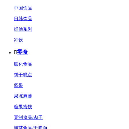
中国饮品
日韩饮品
维他系列
冲饮
零食

膨化食品
饼干糕点
坚果
果冻麻薯
糖果蜜饯
豆制食品/肉干
海苔食品/干脆面