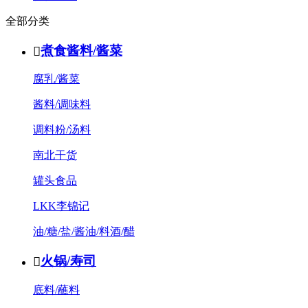
全部分类
煮食酱料/酱菜

腐乳/酱菜
酱料/调味料
调料粉/汤料
南北干货
罐头食品
LKK李锦记
油/糖/盐/酱油/料酒/醋
火锅/寿司

底料/蘸料