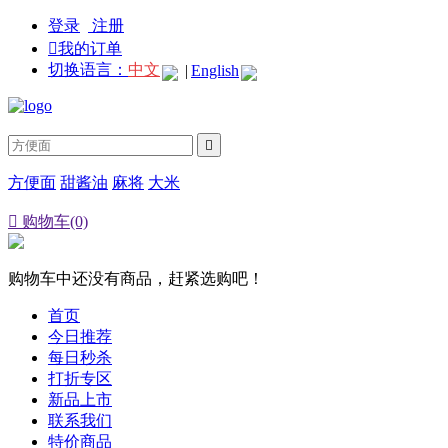
登录
注册

我的订单
切换语言：
中文
|
English

方便面
甜酱油
麻将
大米

购物车(0)
购物车中还没有商品，赶紧选购吧！
首页
今日推荐
每日秒杀
打折专区
新品上市
联系我们
特价商品