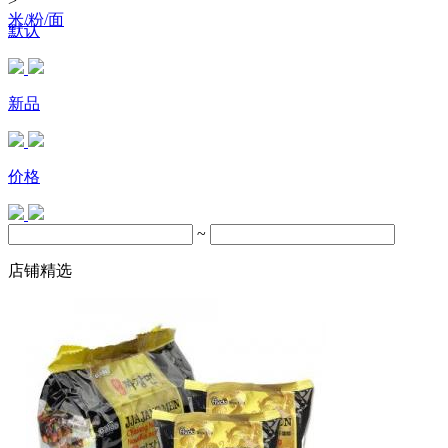
>
米/粉/面
默认
新品
价格
~
店铺精选