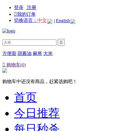
登录
注册

我的订单
切换语言：
中文
|
English

方便面
甜酱油
麻将
大米

购物车(0)
购物车中还没有商品，赶紧选购吧！
首页
今日推荐
每日秒杀