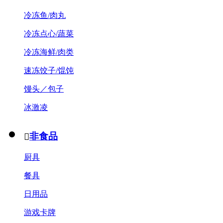
冷冻鱼/肉丸
冷冻点心/蔬菜
冷冻海鲜/肉类
速冻饺子/馄饨
馒头／包子
冰激凌
非食品

厨具
餐具
日用品
游戏卡牌