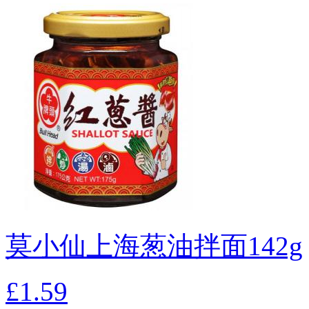
莫小仙上海葱油拌面142g
£1.59