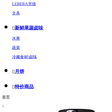
LEBERA充值
文具
新鲜果蔬卤味

水果
蔬菜
冷藏食材/卤味
月饼

特价商品

首页
>
饮品