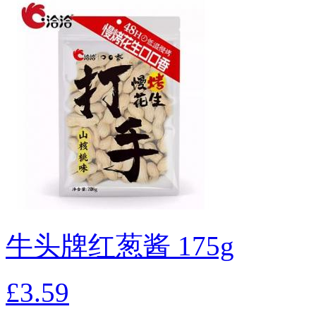
牛头牌红葱酱 175g
£3.59