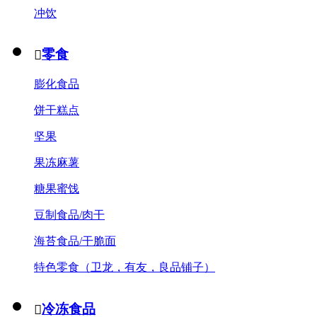
冲饮
零食

膨化食品
饼干糕点
坚果
果冻麻薯
糖果蜜饯
豆制食品/肉干
海苔食品/干脆面
特色零食（卫龙，有友，良品铺子）
冷冻食品
