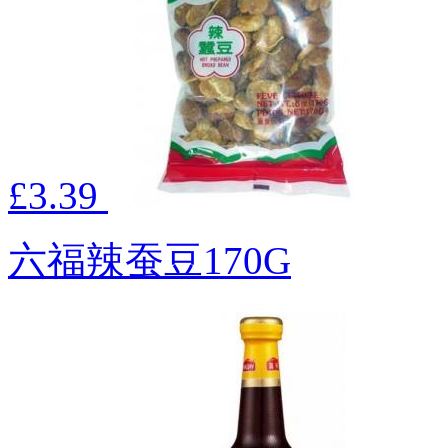
£3.39
六福辣蚕豆170G