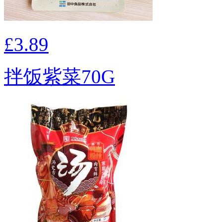
£3.89
拌饭紫菜70G