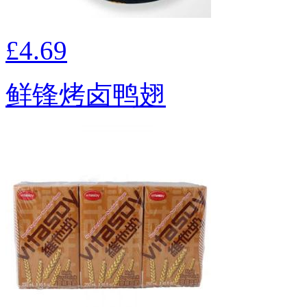
£4.69
鲜锋烤卤鸭翅