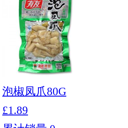
泡椒凤爪80G
£1.89