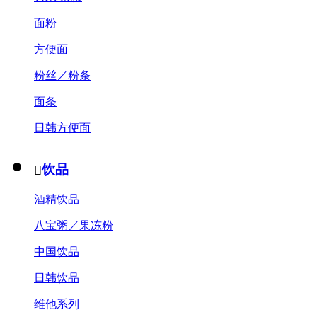
面粉
方便面
粉丝／粉条
面条
日韩方便面
饮品

酒精饮品
八宝粥／果冻粉
中国饮品
日韩饮品
维他系列