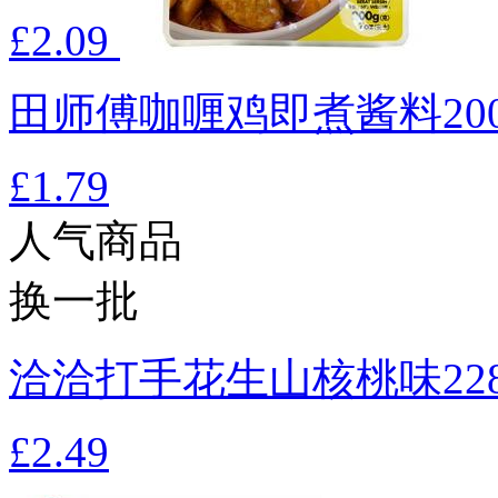
£2.09
田师傅咖喱鸡即煮酱料20
£1.79
人气商品
换一批
洽洽打手花生山核桃味22
£2.49