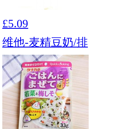
£5.09
维他-麦精豆奶/排