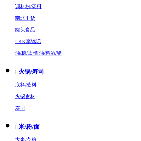
调料粉/汤料
南北干货
罐头食品
LKK李锦记
油/糖/盐/酱油/料酒/醋
火锅/寿司

底料/蘸料
火锅食材
寿司
米/粉/面

大米/杂粮