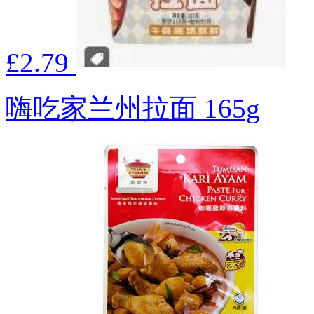
£2.79
嗨吃家兰州拉面 165g