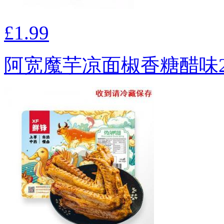
£1.99
阿宽魔芋凉面椒香糖醋味2