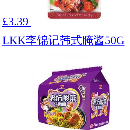
£3.39
LKK李锦记韩式腌酱50G