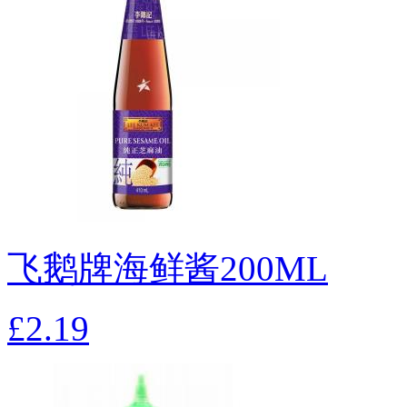
飞鹅牌海鲜酱200ML
£2.19