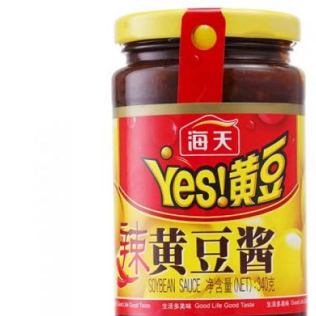
>
酱料/调味料
>
海天黄豆酱-辣味360G