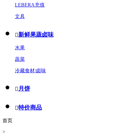
LEBERA充值
文具
新鲜果蔬卤味

水果
蔬菜
冷藏食材/卤味
月饼

特价商品

首页
>
煮食酱料/酱菜