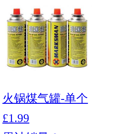
火锅煤气罐-单个
£1.99