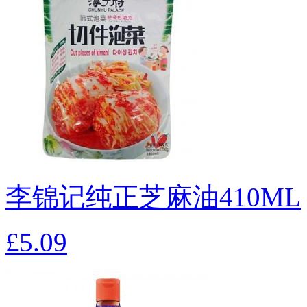
李锦记纯正芝麻油410ML
£5.09