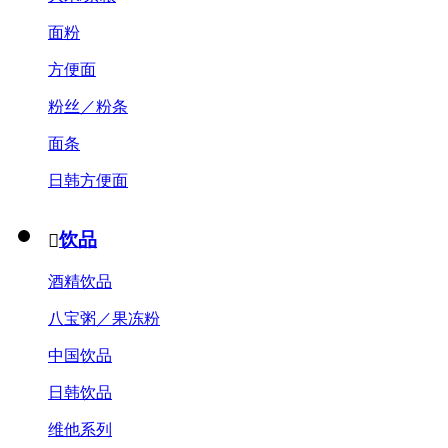
面粉
方便面
粉丝／粉条
面条
日韩方便面
饮品

酒精饮品
八宝粥／果冻粉
中国饮品
日韩饮品
维他系列