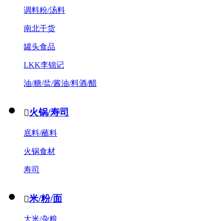
调料粉/汤料
南北干货
罐头食品
LKK李锦记
油/糖/盐/酱油/料酒/醋
火锅/寿司

底料/蘸料
火锅食材
寿司
米/粉/面

大米/杂粮