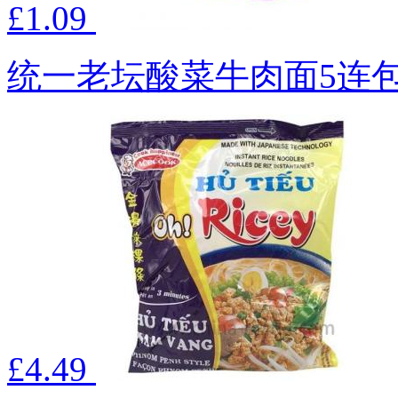
£1.09
统一老坛酸菜牛肉面5连包5
£4.49