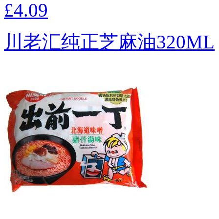
£4.09
川老汇纯正芝麻油320ML