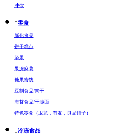
冲饮
零食

膨化食品
饼干糕点
坚果
果冻麻薯
糖果蜜饯
豆制食品/肉干
海苔食品/干脆面
特色零食（卫龙，有友，良品铺子）
冷冻食品
