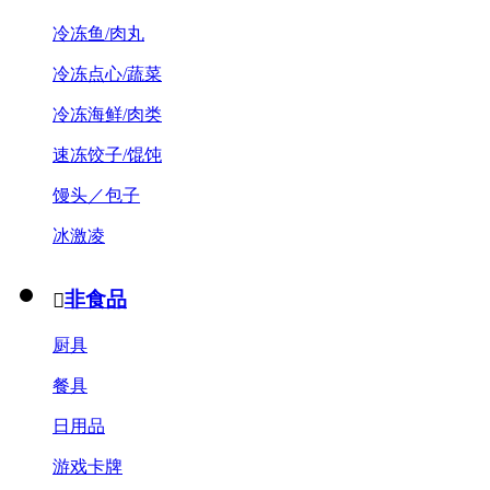
冷冻鱼/肉丸
冷冻点心/蔬菜
冷冻海鲜/肉类
速冻饺子/馄饨
馒头／包子
冰激凌
非食品

厨具
餐具
日用品
游戏卡牌