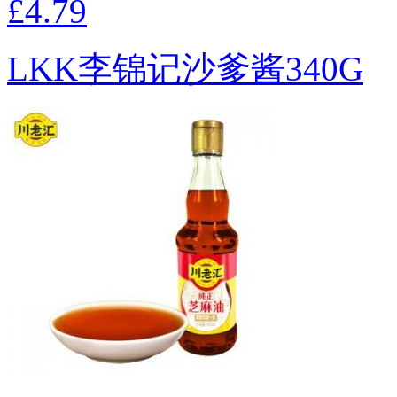
£4.79
LKK李锦记沙爹酱340G