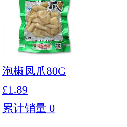
泡椒凤爪80G
£1.89
累计销量 0