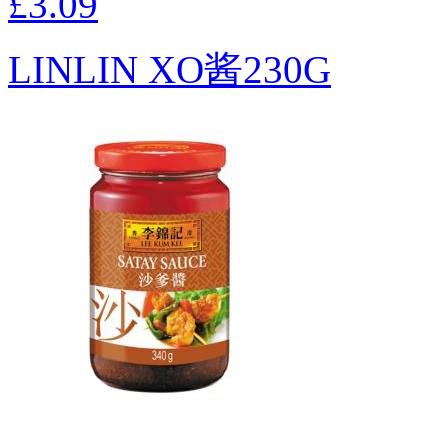
£3.09
LINLIN XO酱230G