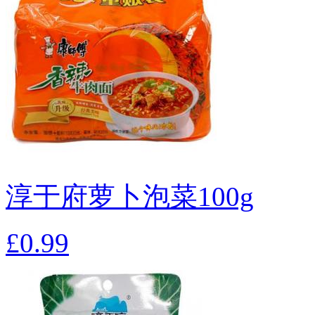
淳于府萝卜泡菜100g
£0.99