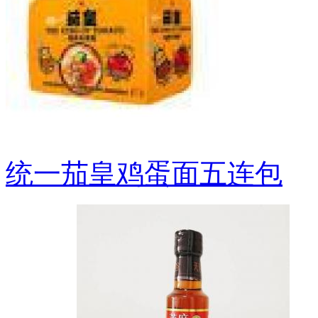
统一茄皇鸡蛋面五连包