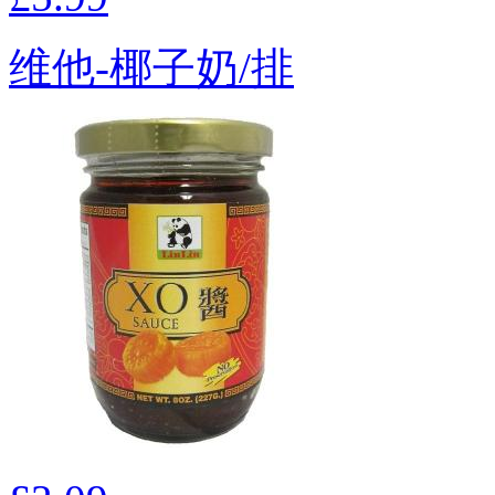
维他-椰子奶/排