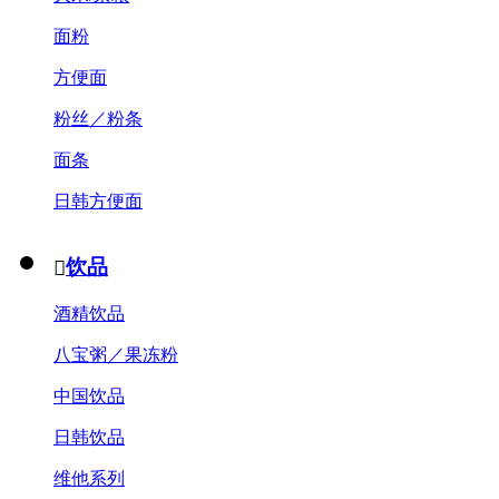
面粉
方便面
粉丝／粉条
面条
日韩方便面
饮品

酒精饮品
八宝粥／果冻粉
中国饮品
日韩饮品
维他系列