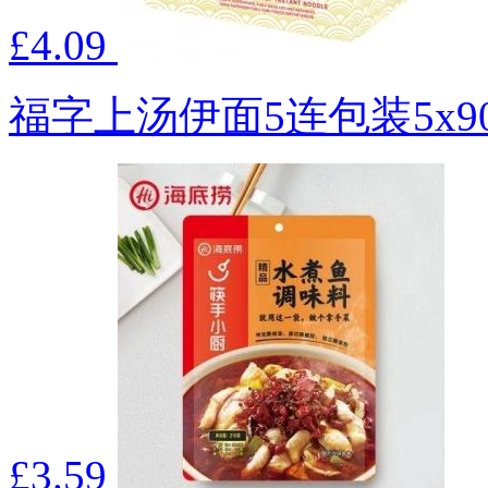
£4.09
福字上汤伊面5连包装5x9
£3.59