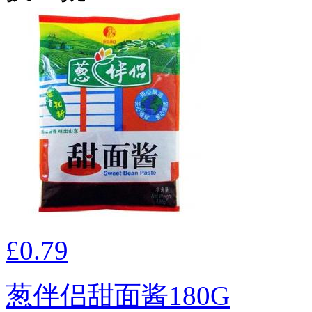
£0.79
葱伴侣甜面酱180G