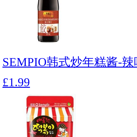
SEMPIO韩式炒年糕酱-辣味
£1.99