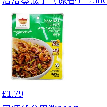
洽洽葵瓜子（原香） 258
£1.79