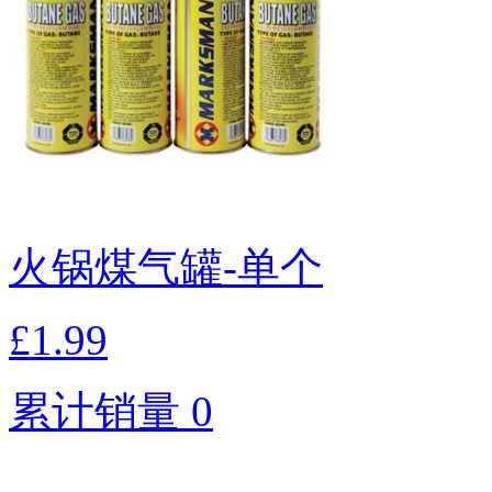
火锅煤气罐-单个
£1.99
累计销量 0