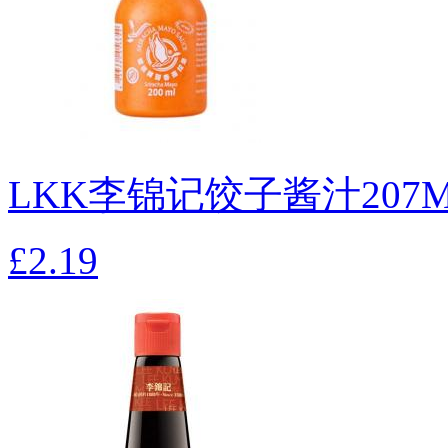
LKK李锦记饺子酱汁207
£2.19