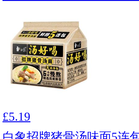
£5.19
白象招牌猪骨汤味面5连