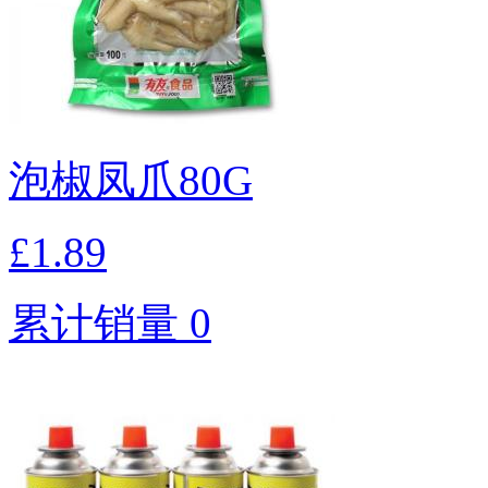
泡椒凤爪80G
£1.89
累计销量 0