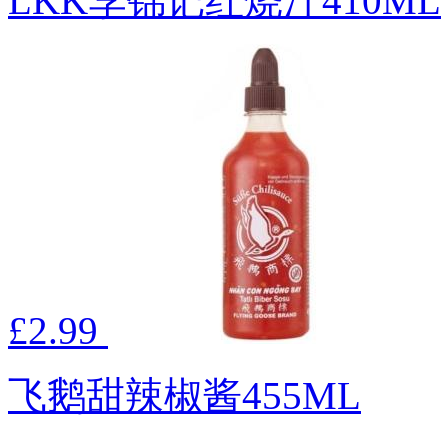
LKK李锦记红烧汁410ML
£2.99
飞鹅甜辣椒酱455ML