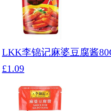
LKK李锦记麻婆豆腐酱80
£1.09