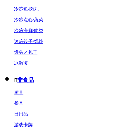
冷冻鱼/肉丸
冷冻点心/蔬菜
冷冻海鲜/肉类
速冻饺子/馄饨
馒头／包子
冰激凌
非食品

厨具
餐具
日用品
游戏卡牌