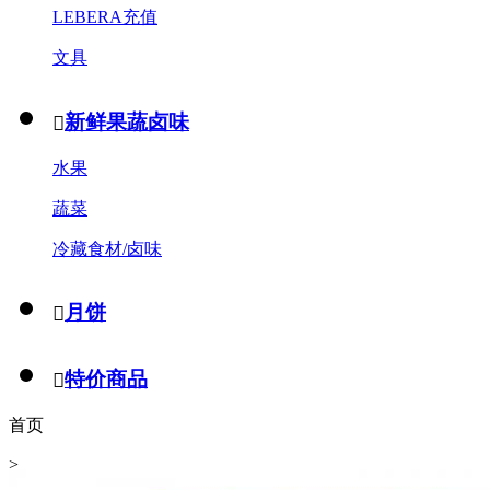
LEBERA充值
文具
新鲜果蔬卤味

水果
蔬菜
冷藏食材/卤味
月饼

特价商品

首页
>
煮食酱料/酱菜