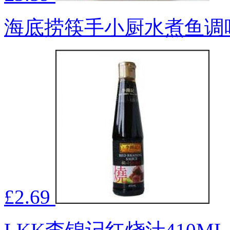
海底捞筷手小厨水煮鱼调味
£2.69