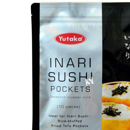
>
酱料/调味料
>
寿司用油炸豆腐皮180G