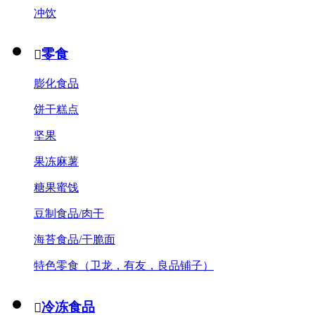
冲饮
零食

膨化食品
饼干糕点
坚果
果冻麻薯
糖果蜜饯
豆制食品/肉干
海苔食品/干脆面
特色零食（卫龙，有友，良品铺子）
冷冻食品
