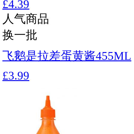
£4.39
人气商品
换一批
飞鹅是拉差蛋黄酱455ML
£3.99