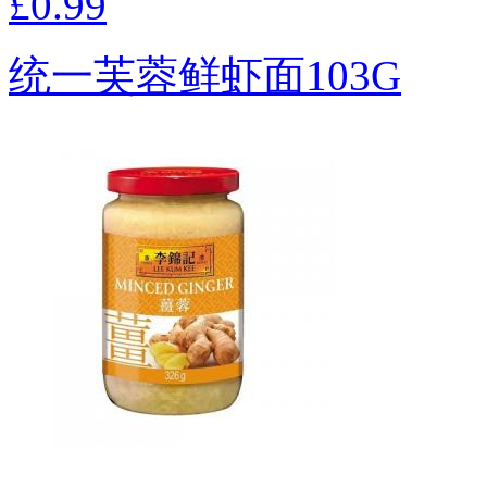
£0.99
统一芙蓉鲜虾面103G