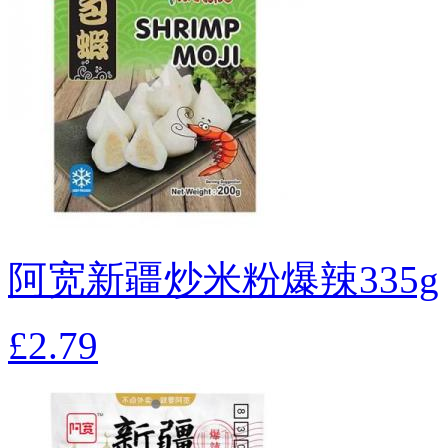
阿宽新疆炒米粉爆辣335g
£2.79