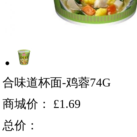
合味道杯面-鸡蓉74G
商城价：
£1.69
总价：