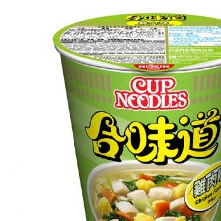
>
方便面
>
合味道杯面-鸡蓉74G