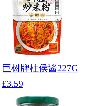
巨树牌柱侯酱227G
£3.59