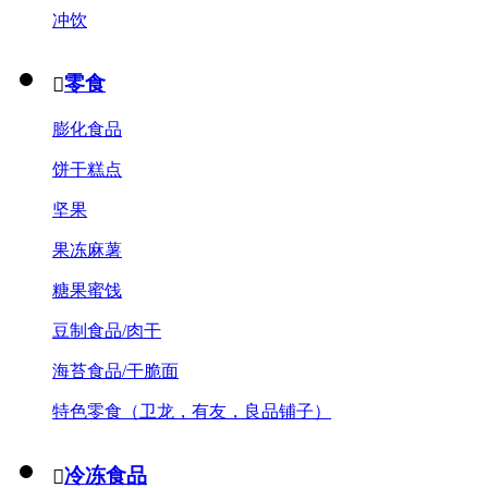
冲饮
零食

膨化食品
饼干糕点
坚果
果冻麻薯
糖果蜜饯
豆制食品/肉干
海苔食品/干脆面
特色零食（卫龙，有友，良品铺子）
冷冻食品
