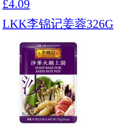
£4.09
LKK李锦记姜蓉326G