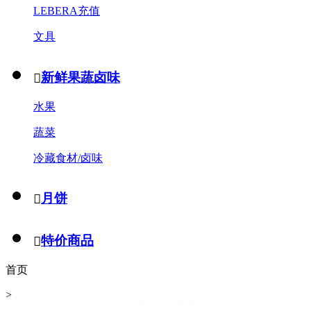
LEBERA充值
文具
新鲜果蔬卤味

水果
蔬菜
冷藏食材/卤味
月饼

特价商品

首页
>
米/粉/面