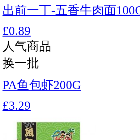
出前一丁-五香牛肉面100
£0.89
人气商品
换一批
PA鱼包虾200G
£3.29