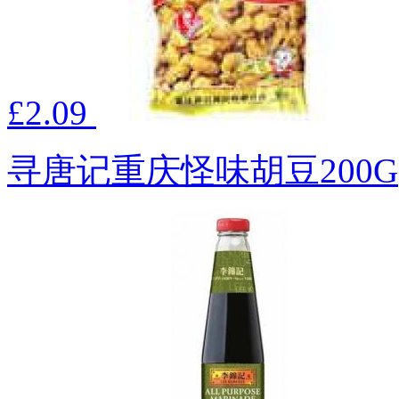
£2.09
寻唐记重庆怪味胡豆200G