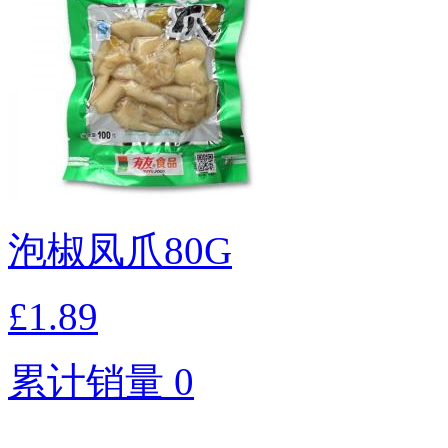
泡椒凤爪80G
£1.89
累计销量 0