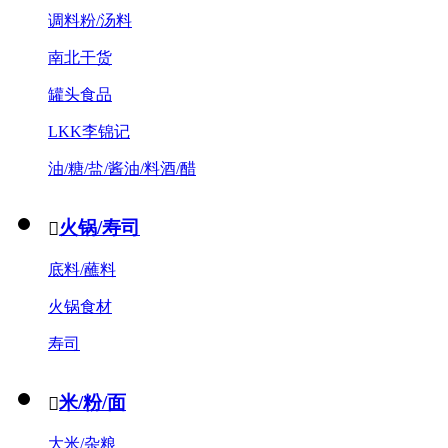
调料粉/汤料
南北干货
罐头食品
LKK李锦记
油/糖/盐/酱油/料酒/醋
火锅/寿司

底料/蘸料
火锅食材
寿司
米/粉/面

大米/杂粮