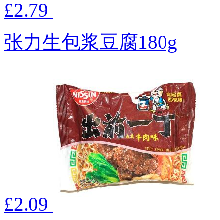
£2.79
张力生包浆豆腐180g
£2.09