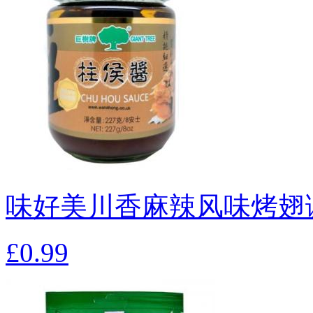
味好美川香麻辣风味烤翅调
£0.99