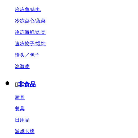
冷冻鱼/肉丸
冷冻点心/蔬菜
冷冻海鲜/肉类
速冻饺子/馄饨
馒头／包子
冰激凌
非食品

厨具
餐具
日用品
游戏卡牌