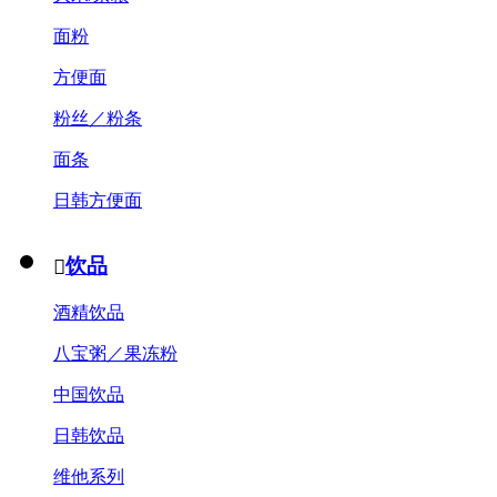
面粉
方便面
粉丝／粉条
面条
日韩方便面
饮品

酒精饮品
八宝粥／果冻粉
中国饮品
日韩饮品
维他系列