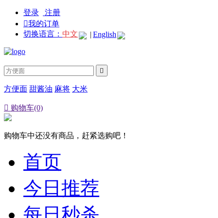
登录
注册

我的订单
切换语言：
中文
|
English

方便面
甜酱油
麻将
大米

购物车(0)
购物车中还没有商品，赶紧选购吧！
首页
今日推荐
每日秒杀