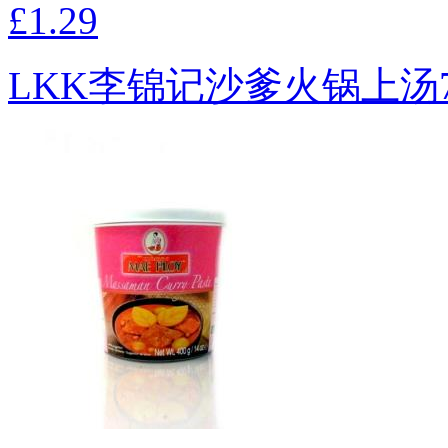
£1.29
LKK李锦记沙爹火锅上汤7