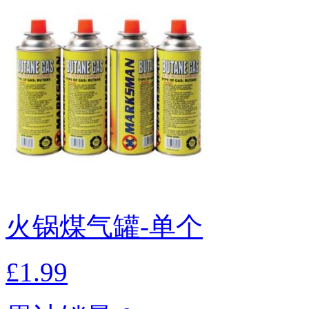
火锅煤气罐-单个
£1.99