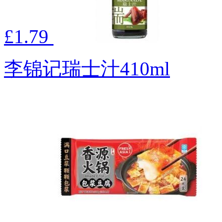
£1.79
李锦记瑞士汁410ml