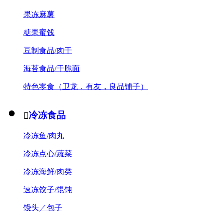
果冻麻薯
糖果蜜饯
豆制食品/肉干
海苔食品/干脆面
特色零食（卫龙，有友，良品铺子）
冷冻食品

冷冻鱼/肉丸
冷冻点心/蔬菜
冷冻海鲜/肉类
速冻饺子/馄饨
馒头／包子