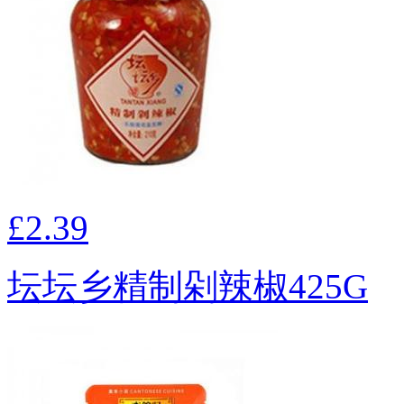
£2.39
坛坛乡精制剁辣椒425G