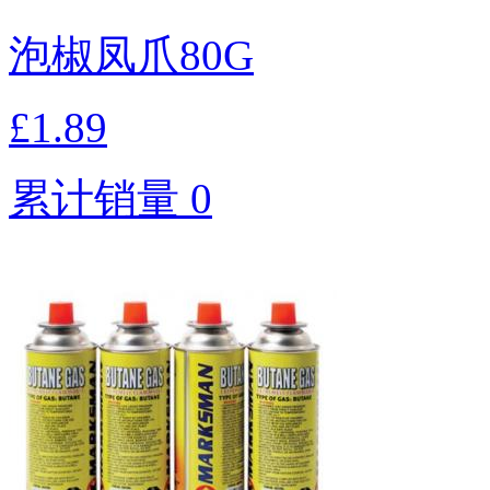
泡椒凤爪80G
£1.89
累计销量 0