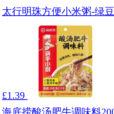
太行明珠方便小米粥-绿豆
£1.39
海底捞酸汤肥牛调味料200