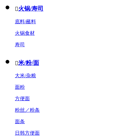
火锅/寿司

底料/蘸料
火锅食材
寿司
米/粉/面

大米/杂粮
面粉
方便面
粉丝／粉条
面条
日韩方便面