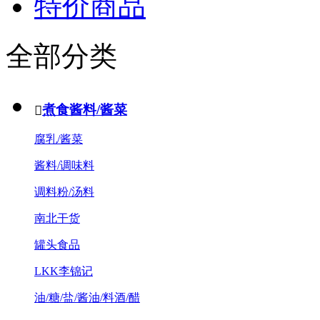
特价商品
全部分类
煮食酱料/酱菜

腐乳/酱菜
酱料/调味料
调料粉/汤料
南北干货
罐头食品
LKK李锦记
油/糖/盐/酱油/料酒/醋