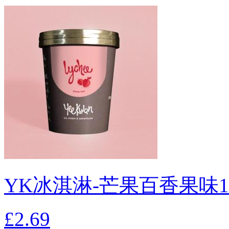
YK冰淇淋-芒果百香果味1
£2.69