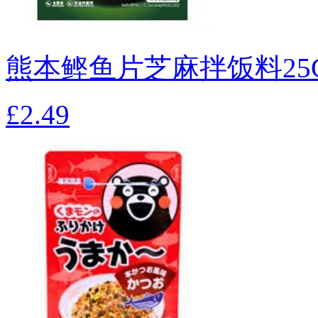
熊本鲣鱼片芝麻拌饭料25
£2.49