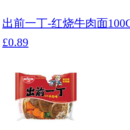
出前一丁-红烧牛肉面100
£0.89