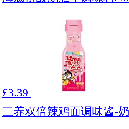
£3.39
三养双倍辣鸡面调味酱-奶酪