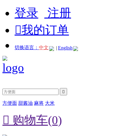
登录
注册

我的订单
切换语言：
中文
|
English

方便面
甜酱油
麻将
大米

购物车(0)