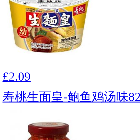
£2.09
寿桃生面皇-鲍鱼鸡汤味82