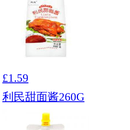
£1.59
利民甜面酱260G