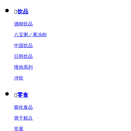
饮品

酒精饮品
八宝粥／果冻粉
中国饮品
日韩饮品
维他系列
冲饮
零食

膨化食品
饼干糕点
坚果