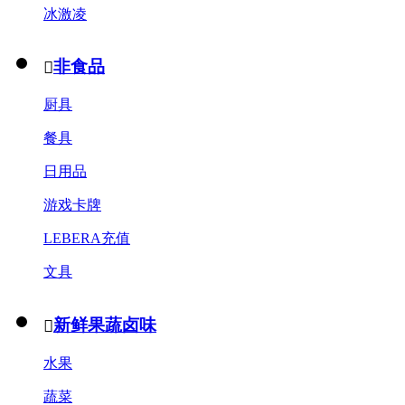
冰激凌
非食品

厨具
餐具
日用品
游戏卡牌
LEBERA充值
文具
新鲜果蔬卤味

水果
蔬菜