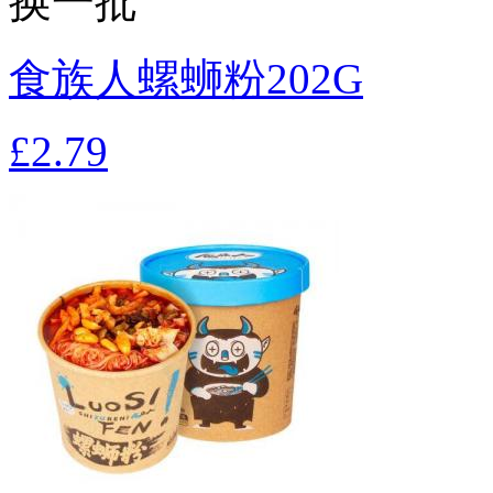
换一批
食族人螺蛳粉202G
£2.79