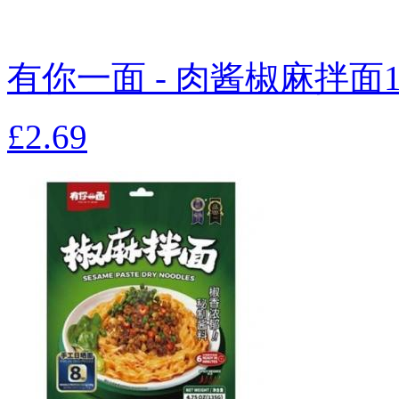
有你一面 - 肉酱椒麻拌面1
£2.69