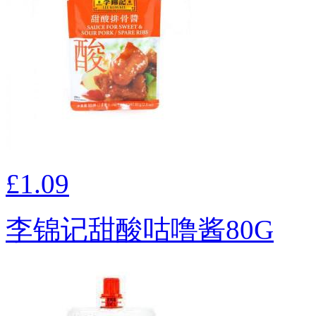
£1.09
李锦记甜酸咕噜酱80G