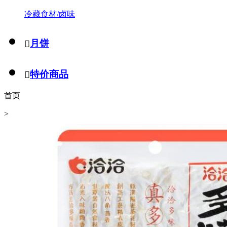
冷藏食材/卤味
月饼

特价商品

首页
>
零食
>
坚果
>
洽洽多味瓜子260G