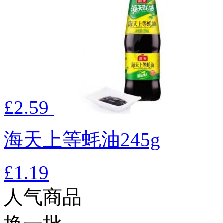
£2.59
海天上等蚝油245g
£1.19
人气商品