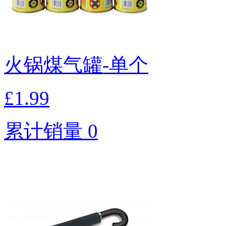
火锅煤气罐-单个
£1.99
累计销量 0