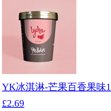
YK冰淇淋-芒果百香果味1
£2.69