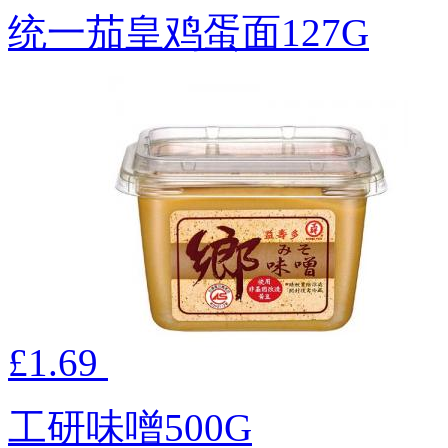
统一茄皇鸡蛋面127G
£1.69
工研味噌500G