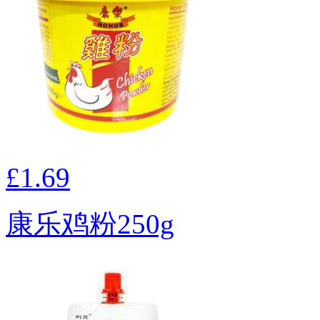
£1.69
康乐鸡粉250g