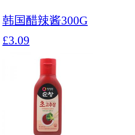
韩国醋辣酱300G
£3.09