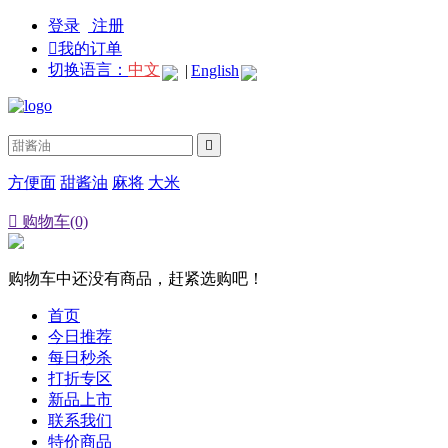
登录
注册

我的订单
切换语言：
中文
|
English

方便面
甜酱油
麻将
大米

购物车(0)
购物车中还没有商品，赶紧选购吧！
首页
今日推荐
每日秒杀
打折专区
新品上市
联系我们
特价商品