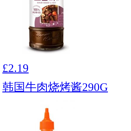
£2.19
韩国牛肉烧烤酱290G