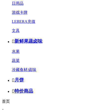
日用品
游戏卡牌
LEBERA充值
文具
新鲜果蔬卤味

水果
蔬菜
冷藏食材/卤味
月饼

特价商品

首页