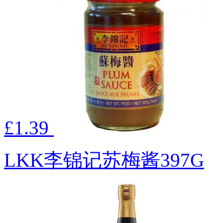
£1.39
LKK李锦记苏梅酱397G