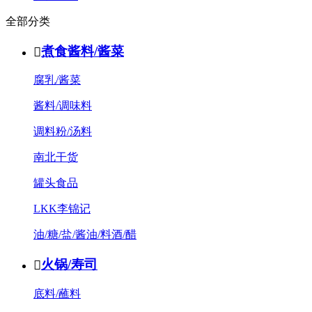
全部分类
煮食酱料/酱菜

腐乳/酱菜
酱料/调味料
调料粉/汤料
南北干货
罐头食品
LKK李锦记
油/糖/盐/酱油/料酒/醋
火锅/寿司

底料/蘸料