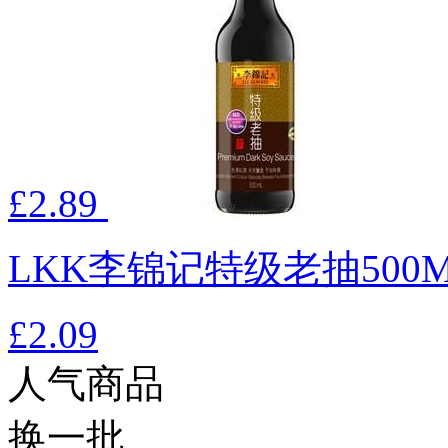
£2.89
LKK李锦记特级老抽500
£2.09
人气商品
换一批