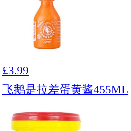
£3.99
飞鹅是拉差蛋黄酱455ML