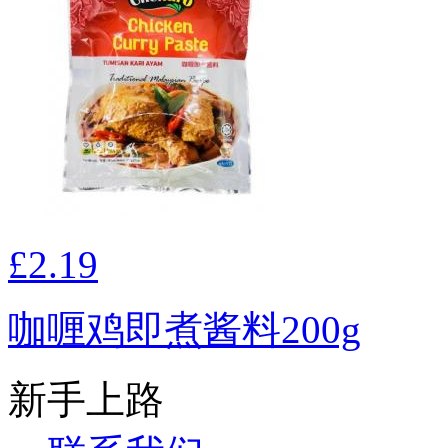
£2.19
咖喱鸡即煮酱料200g
新手上路