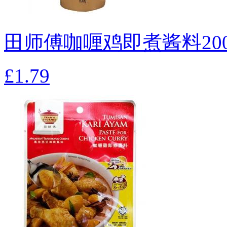
田师傅咖喱鸡即煮酱料20
£1.79