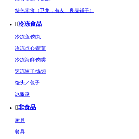
特色零食（卫龙，有友，良品铺子）
冷冻食品

冷冻鱼/肉丸
冷冻点心/蔬菜
冷冻海鲜/肉类
速冻饺子/馄饨
馒头／包子
冰激凌
非食品

厨具
餐具