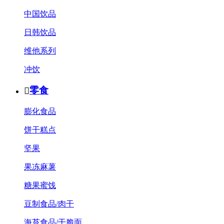
中国饮品
日韩饮品
维他系列
冲饮
零食

膨化食品
饼干糕点
坚果
果冻麻薯
糖果蜜饯
豆制食品/肉干
海苔食品/干脆面