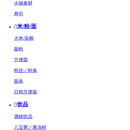
火锅食材
寿司
米/粉/面

大米/杂粮
面粉
方便面
粉丝／粉条
面条
日韩方便面
饮品

酒精饮品
八宝粥／果冻粉