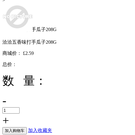
>
零食
>
坚果
>
洽洽五香味打手瓜子208G
洽洽五香味打手瓜子208G
商城价：
£2.59
总价：
数 量：
-
+
加入收藏夹
加入购物车