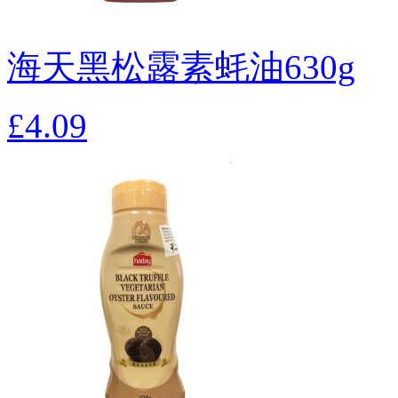
海天黑松露素蚝油630g
£4.09