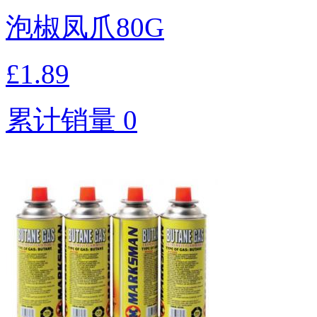
泡椒凤爪80G
£1.89
累计销量 0