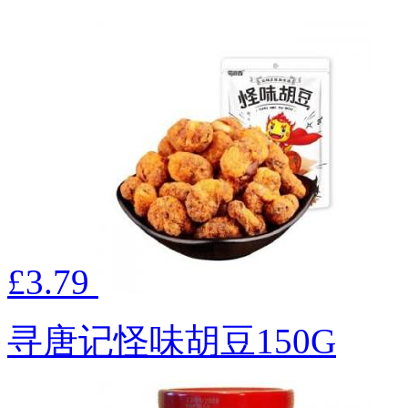
£3.79
寻唐记怪味胡豆150G