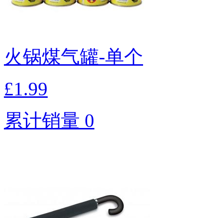
火锅煤气罐-单个
£1.99
累计销量 0